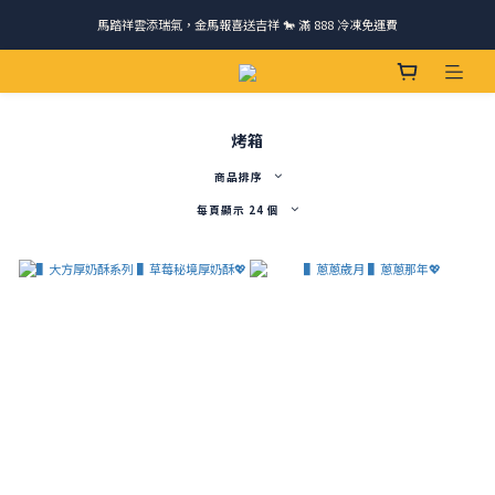
馬踏祥雲添瑞氣，金馬報喜送吉祥 🐎 滿 888 冷凍免運費
請跟我們一起旅行! 加入官方LINE領取50元優惠卷 🎁
ＣＨＲＩＳＰＹ會員好禮｜集點換購物金+生日禮，獨家優惠不錯過！
請跟我們一起旅行! 加入官方LINE領取50元優惠卷 🎁
烤箱
商品排序
每頁顯示 24 個