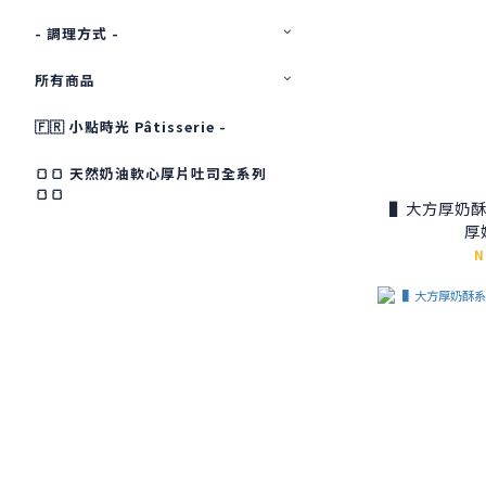
- 調理方式 -
所有商品
🇫🇷 小點時光 Pâtisserie -
🍞🍞 天然奶油軟心厚片吐司全系列
🍞🍞
▌大方厚奶酥
厚
N