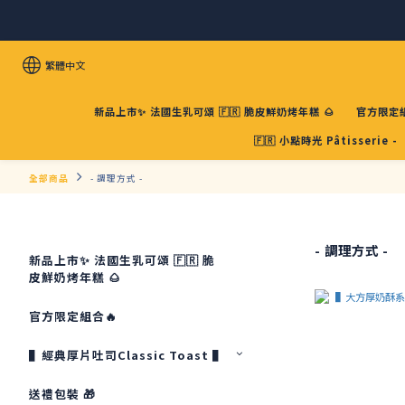
繁體中文
新品上市✨ 法國生乳可頌 🇫🇷 脆皮鮮奶烤年糕 🌰
官方限定組
🇫🇷 小點時光 Pâtisserie -
全部商品
- 調理方式 -
- 調理方式 -
新品上市✨ 法國生乳可頌 🇫🇷 脆
皮鮮奶烤年糕 🌰
官方限定組合🔥
▌經典厚片吐司Classic Toast ▌
送禮包裝 🎁