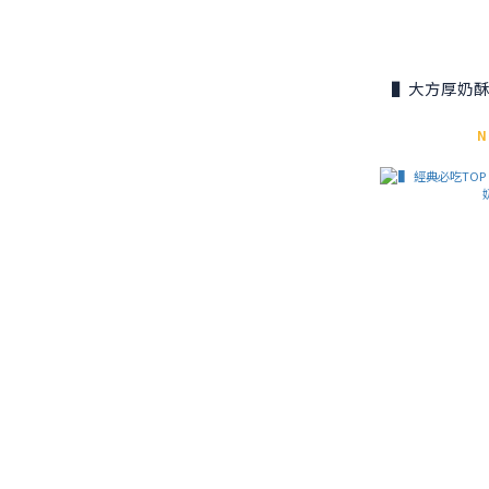
▌大方厚奶酥
N