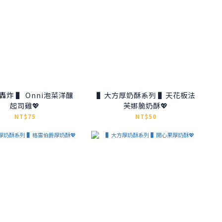
轟炸 ▌ Onni泡菜洋釀
▌大方厚奶酥系列 ▌天花板法
起司雞💖
芙娜脆奶酥💖
NT$75
NT$50