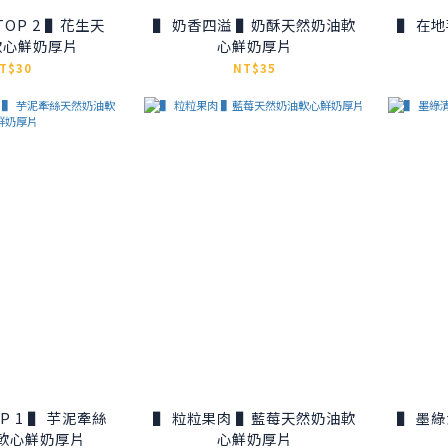
2 ▌花生天
▌ 奶香四溢 ▌奶酥天然奶油軟
▌ 在地芋頭 ▌芋
軟心鮮奶厚片
心鮮奶厚片
T$30
NT$35
 芋泥牽絲
▌ 粒粒果肉 ▌藍莓天然奶油軟
▌ 墨綠清香 ▌抹
軟心鮮奶厚片
心鮮奶厚片