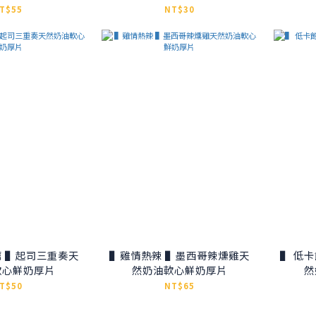
T$55
NT$30
天
▌雞情熱辣 ▌墨西哥辣燻雞天
▌ 低卡飽足感
軟心鮮奶厚片
然奶油軟心鮮奶厚片
然
T$50
NT$65