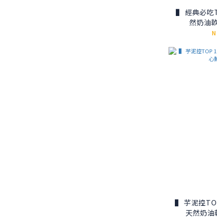
▌ 經典必吃TOP 
然奶油
N
▌ 芋泥控TOP 1 ▌
天然奶油