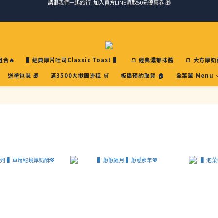
馬踏祥雲添瑞氣，金馬報喜送吉祥 🐎 滿 888 冷凍免運費
請跟我們一起旅行! 加入官方LINE領取50元優惠卷 🎁
ＣＨＲＩＳＰＹ會員好禮｜集點換購物金+生日禮，獨家優惠不錯過！
請跟我們一起旅行! 加入官方LINE領取50元優惠卷 🎁
合🔥
▌經典厚片吐司Classic Toast ▌
🍞 經典濃郁抹醬
🍞 大方厚奶
送禮包裝 🎁
滿3500大揪團流程 🛒
板橋預約取貨 🏠
全菜單 Menu