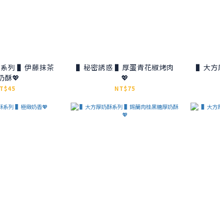
系列 ▌伊藤抹茶
▌秘密誘惑 ▌厚蛋青花椒烤肉
▌大方
奶酥💖
💖
T$45
NT$75