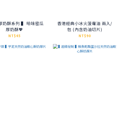
厚奶酥系列 ▌ 哈味密瓜
香港經典小冰火菠蘿油 兩入/
厚奶酥💖
包 (內含奶油切片)
NT$45
NT$90