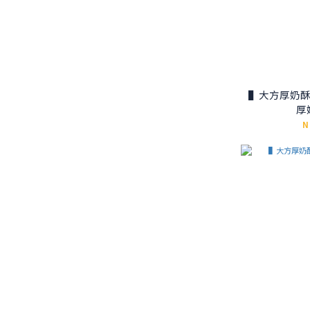
▌大方厚奶酥
厚
N