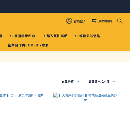
會員登入
購物車(0)
酥
🍞 異國焗烤私廚
🍞 超人氣甜鹹點
🍞 輕盈天然泥餡
企業合作與CHRSIPY聯繫
商品排序
每頁顯示 24 個