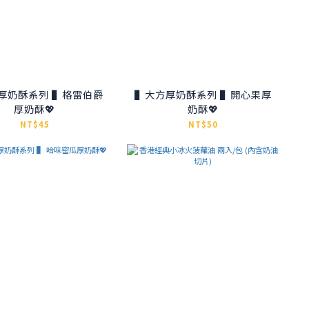
厚奶酥系列 ▌格雷伯爵
▌大方厚奶酥系列 ▌開心果厚
厚奶酥💖
奶酥💖
NT$45
NT$50