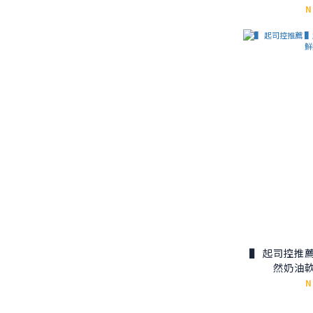
N
▌ 起司控推薦 ▌起司三重奏
然奶油
N