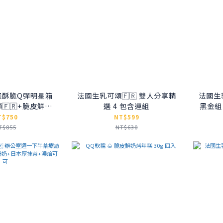
選酥脆Q彈明星箱
法國生乳可頌🇫🇷 雙人分享精
法國生
🇫🇷+脆皮鮮奶
選 4 包含運組
黑金組
烤年糕
T$750
NT$599
T$855
NT$630