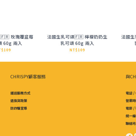
🇷 玫瑰覆盆莓
法國生乳可頌🇫🇷 檸檬奶奶生
法國生
 60g 兩入
乳可頌 60g 兩入
T$109
NT$109
CHRISPY顧客服務
與CH
運送服務方式
電話 / 
退換貨政策
營業時間
防詐騙宣導
電郵 /
統一編號
聯絡地