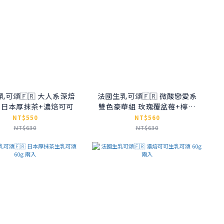
乳可頌🇫🇷 大人系深焙
法國生乳可頌🇫🇷 微酸戀愛系
 日本厚抹茶+濃焙可可
雙色豪華組 玫瑰覆盆莓+檸檬
奶奶
NT$550
NT$560
NT$630
NT$630