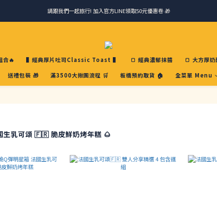
請跟我們一起旅行! 加入官方LINE領取50元優惠卷 🎁
請跟我們一起旅行! 加入官方LINE領取50元優惠卷 🎁
馬踏祥雲添瑞氣，金馬報喜送吉祥 🐎 滿 888 冷凍免運費
ＣＨＲＩＳＰＹ會員好禮｜集點換購物金+生日禮，獨家優惠不錯過！
合🔥
▌經典厚片吐司Classic Toast ▌
🍞 經典濃郁抹醬
🍞 大方厚奶
請跟我們一起旅行! 加入官方LINE領取50元優惠卷 🎁
送禮包裝 🎁
滿3500大揪團流程 🛒
板橋預約取貨 🏠
全菜單 Menu
生乳可頌 🇫🇷 脆皮鮮奶烤年糕 🌰