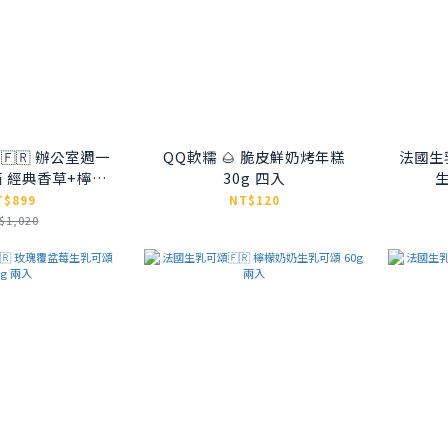
🇷 辦公室週一
QQ軟糯 🌰 脆皮鮮奶烤年糕
法國生
 經典香草+檸檬
30g 四入
生
厚抹茶+濃焙可可
T$899
NT$120
$1,020