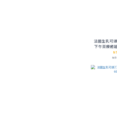
法國生乳可頌
下午茶療癒箱
奶奶+日本
N
NT