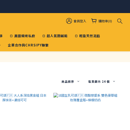
會員登入
購物車(0)
酥
🍞 異國焗烤私廚
🍞 超人氣甜鹹點
🍞 輕盈天然泥餡
企業合作與CHRSIPY聯繫
商品排序
每頁顯示 24 個