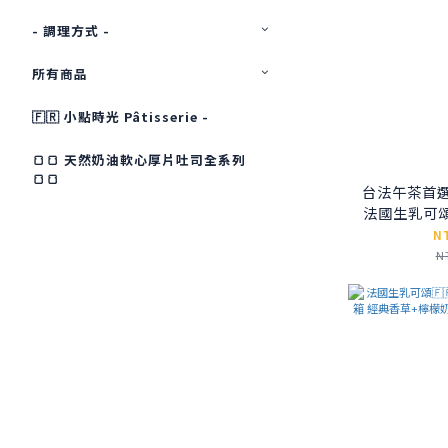
- 調理方式 -
所有商品
🇫🇷 小點時光 Pâtisserie -
🍞🍞 天然奶油軟心厚片吐司全系列
🍞🍞
台法午茶首
法國生乳可頌
N
N