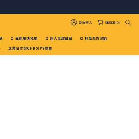
會員登入
購物車(0)
酥
🍞 異國焗烤私廚
🍞 超人氣甜鹹點
🍞 輕盈天然泥餡
企業合作與CHRSIPY聯繫