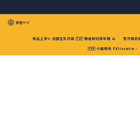
繁體中文
新品上市✨ 法國生乳可頌 🇫🇷 脆皮鮮奶烤年糕 🌰
官方限定組
🇫🇷 小點時光 Pâtisserie -