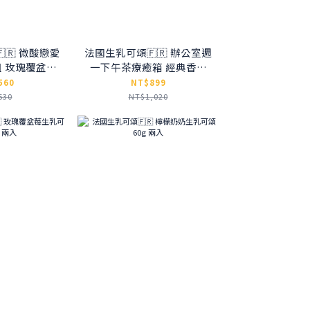
🇷 微酸戀愛
法國生乳可頌🇫🇷 辦公室週
組 玫瑰覆盆莓
一下午茶療癒箱 經典香草
檬奶奶
+檸檬奶奶+日本厚抹茶+濃
560
NT$899
焙可可
630
NT$1,020