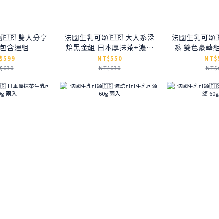
🇷 雙人分享
法國生乳可頌🇫🇷 大人系深
法國生乳可頌
 包含運組
焙黑金組 日本厚抹茶+濃焙
系 雙色豪華
可可
+檸
$599
NT$550
NT$
$630
NT$630
NT$