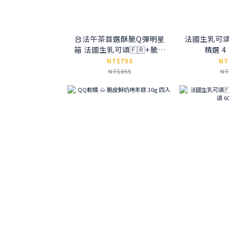
台法午茶首選酥脆Q彈明星
法國生乳可頌
箱 法國生乳可頌🇫🇷+脆皮
精選 4
鮮奶烤年糕
NT$750
NT
NT$855
NT