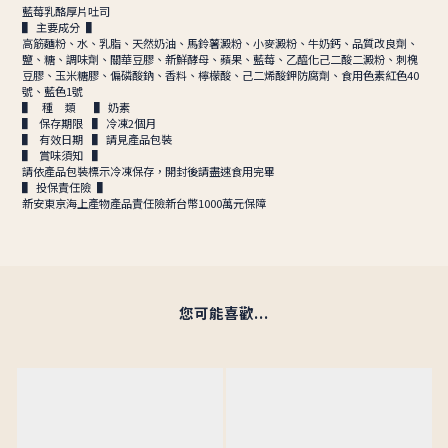
藍莓乳酪厚片吐司
▌ 主要成分 ▌
高筋麵粉、水、乳脂、天然奶油、馬鈴薯澱粉、小麥澱粉、牛奶鈣、品質改良劑、
鹽、糖、調味劑、關華豆膠、新鮮酵母、蘋果、藍莓、乙醯化己二酸二澱粉、刺槐
豆膠、玉米糖膠、偏磷酸鈉、香料、檸檬酸、己二烯酸鉀防腐劑、食用色素紅色40
號、藍色1號
▌ 種 類 ▌ 奶素
▌ 保存期限 ▌ 冷凍2個月
▌ 有效日期 ▌ 請見產品包裝
▌ 賞味須知 ▌
請依產品包裝標示冷凍保存，開封後請盡速食用完畢
▌ 投保責任險 ▌
新安東京海上產物產品責任險新台幣1000萬元保障
您可能喜歡...