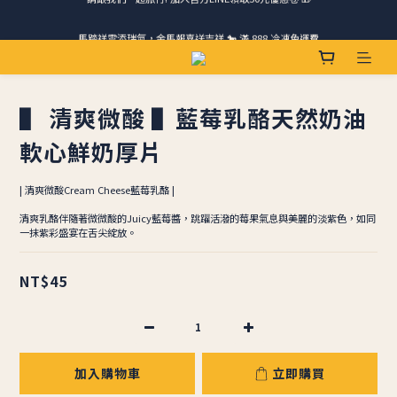
請跟我們一起旅行! 加入官方LINE領取50元優惠卷 🎁
馬踏祥雲添瑞氣，金馬報喜送吉祥 🐎 滿 888 冷凍免運費
ＣＨＲＩＳＰＹ會員好禮｜集點換購物金+生日禮，獨家優惠不錯過！
請跟我們一起旅行! 加入官方LINE領取50元優惠卷 🎁
▌ 清爽微酸 ▌藍莓乳酪天然奶油
軟心鮮奶厚片
| 清爽微酸Cream Cheese藍莓乳酪 |
清爽乳酪伴隨著微微酸的Juicy藍莓醬，跳躍活潑的莓果氣息與美麗的淡紫色，如同
一抹紫彩盛宴在舌尖綻放。
NT$45
加入購物車
立即購買