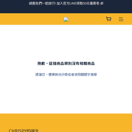
請跟我們一起旅行! 加入官方LINE領取50元優惠卷 🎁
請跟我們一起旅行! 加入官方LINE領取50元優惠卷 🎁
馬踏祥雲添瑞氣，金馬報喜送吉祥 🐎 滿 888 冷凍免運費
ＣＨＲＩＳＰＹ會員好禮｜集點換購物金+生日禮，獨家優惠不錯過！
請跟我們一起旅行! 加入官方LINE領取50元優惠卷 🎁
抱歉，這個商品類別沒有相關商品
建議您，選擇其他分類或者使用關鍵字搜尋
CHRISPY的誕生