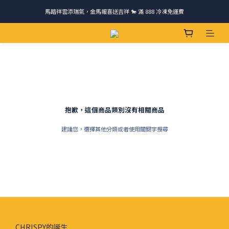
馬踏祥雲添瑞氣，金馬報喜送吉祥 🐎 滿 888 冷凍免運費
請跟我們一起旅行! 加入官方LINE領取50元優惠卷 🎁
ＣＨＲＩＳＰＹ會員好禮｜集點換購物金+生日禮，獨家優惠不錯過！
請跟我們一起旅行! 加入官方LINE領取50元優惠卷 🎁
抱歉，這個商品類別沒有相關商品
建議您，選擇其他分類或者使用關鍵字搜尋
CHRISPY的誕生