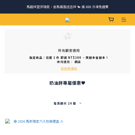
馬踏祥雲添瑞氣，金馬報喜送吉祥 🐎 滿 888 冷凍免運費
請跟我們一起旅行! 加入官方LINE領取50元優惠卷 🎁
ＣＨＲＩＳＰＹ會員好禮｜集點換購物金+生日禮，獨家優惠不錯過！
請跟我們一起旅行! 加入官方LINE領取50元優惠卷 🎁
所有顧客適用
指定商品：任選 1 件 即減 NT$100 ，買越多省越多！
適用通路：
網店
條款與細則
奶油胖專屬優惠🧡
每頁顯示 24 個