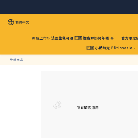
繁體中文
新品上市✨ 法國生乳可頌 🇫🇷 脆皮鮮奶烤年糕 🌰
官方限定組
🇫🇷 小點時光 Pâtisserie -
全部商品
所有顧客適用