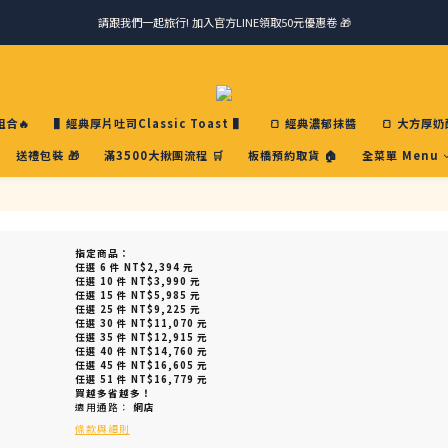
請跟我們一起旅行! 加入官方LINE領取50元優惠卷 🎁
請跟我們一起旅行! 加入官方LINE領取50元優惠卷 🎁
馬踏祥雲添瑞氣，金馬報喜送吉祥 🐎 滿 888 冷凍免運費
ＣＨＲＩＳＰＹ會員好禮｜集點換購物金+生日禮，獨家優惠不錯過！
合🔥
▌經典厚片吐司Classic Toast ▌
🍞 經典濃郁抹醬
🍞 大方厚奶
請跟我們一起旅行! 加入官方LINE領取50元優惠卷 🎁
送禮包裝 🎁
滿3500大揪團流程 🛒
板橋預約取貨 🏠
全菜單 Menu
指定商品：
任選 6 件 NT$2,394 元
任選 10 件 NT$3,990 元
任選 15 件 NT$5,985 元
任選 25 件 NT$9,225 元
任選 30 件 NT$11,070 元
任選 35 件 NT$12,915 元
任選 40 件 NT$14,760 元
任選 45 件 NT$16,605 元
任選 51 件 NT$16,779 元
買越多省越多！
適用通路：
網店
條款與細則