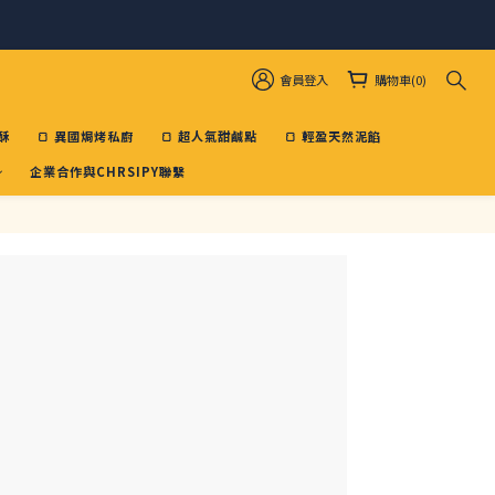
會員登入
購物車(0)
酥
🍞 異國焗烤私廚
🍞 超人氣甜鹹點
🍞 輕盈天然泥餡
企業合作與CHRSIPY聯繫