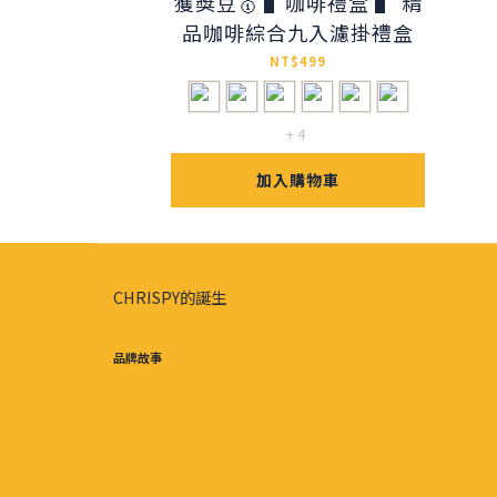
獲獎豆🥇 ▌咖啡禮盒 ▌ 精
品咖啡綜合九入濾掛禮盒
NT$499
+ 4
加入購物車
CHRISPY的誕生
品牌故事