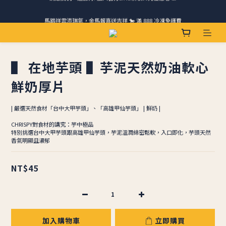
馬踏祥雲添瑞氣，金馬報喜送吉祥 🐎 滿 888 冷凍免運費
請跟我們一起旅行! 加入官方LINE領取50元優惠卷 🎁
ＣＨＲＩＳＰＹ會員好禮｜集點換購物金+生日禮，獨家優惠不錯過！
請跟我們一起旅行! 加入官方LINE領取50元優惠卷 🎁
▌ 在地芋頭 ▌芋泥天然奶油軟心
鮮奶厚片
| 嚴選天然食材「台中大甲芋頭」、「高雄甲仙芋頭」 | 鮮奶 |
CHRISPY對食材的講究：芋中極品
特別挑選台中大甲芋頭跟高雄甲仙芋頭，芋泥溫潤綿密鬆軟，入口即化，芋頭天然
香氣明顯且濃郁
NT$45
加入購物車
立即購買