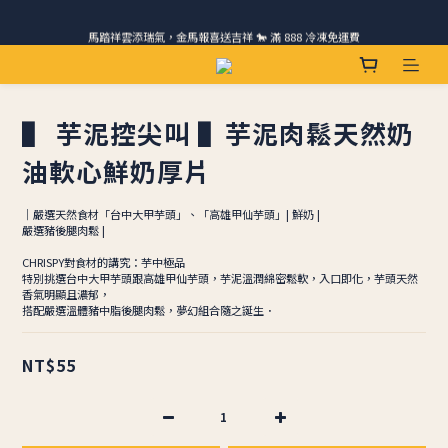
馬踏祥雲添瑞氣，金馬報喜送吉祥 🐎 滿 888 冷凍免運費
請跟我們一起旅行! 加入官方LINE領取50元優惠卷 🎁
ＣＨＲＩＳＰＹ會員好禮｜集點換購物金+生日禮，獨家優惠不錯過！
請跟我們一起旅行! 加入官方LINE領取50元優惠卷 🎁
▌ 芋泥控尖叫 ▌芋泥肉鬆天然奶
油軟心鮮奶厚片
｜嚴選天然食材「台中大甲芋頭」、「高雄甲仙芋頭」| 鮮奶 |
嚴選豬後腿肉鬆 |
CHRISPY對食材的講究：芋中極品
特別挑選台中大甲芋頭跟高雄甲仙芋頭，芋泥溫潤綿密鬆軟，入口即化，芋頭天然
香氣明顯且濃郁，
搭配嚴選溫體豬中脂後腿肉鬆，夢幻組合隨之誕生．
NT$55