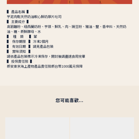
▌ 產品名稱 ▌
芋泥肉鬆天然奶油軟心鮮奶厚片吐司
▌ 主要成分 ▌
高筋麵粉、紐西蘭奶粉、芋頭、鮮乳、肉、豌豆粉、豬油、鹽、香辛料、天然奶
油、糖、新鮮酵母、水
▌ 種 類 ▌ 葷
▌ 保存期限 ▌ 冷凍2個月
▌ 有效日期 ▌ 請見產品包裝
▌ 賞味須知 ▌
請依產品包裝標示冷凍保存，開封後請盡速食用完畢
▌ 投保責任險 ▌
新安東京海上產物產品責任險新台幣1000萬元保障
您可能喜歡...