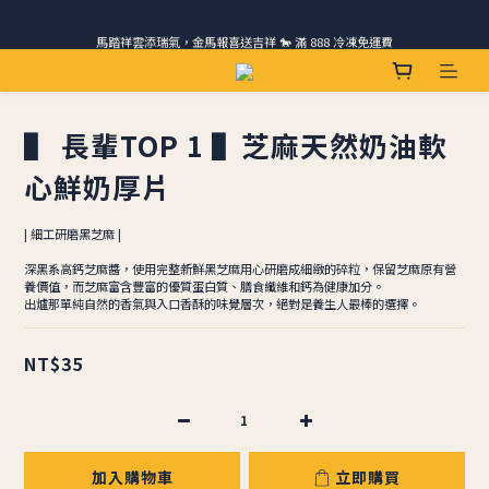
馬踏祥雲添瑞氣，金馬報喜送吉祥 🐎 滿 888 冷凍免運費
請跟我們一起旅行! 加入官方LINE領取50元優惠卷 🎁
ＣＨＲＩＳＰＹ會員好禮｜集點換購物金+生日禮，獨家優惠不錯過！
請跟我們一起旅行! 加入官方LINE領取50元優惠卷 🎁
▌ 長輩TOP 1 ▌芝麻天然奶油軟
心鮮奶厚片
| 細工研磨黑芝麻 |
深黑系高鈣芝麻醬，使用完整新鮮黑芝麻用心研磨成細緻的碎粒，保留芝麻原有營
養價值，而芝麻富含豐富的優質蛋白質、膳食纖維和鈣為健康加分。
出爐那單純自然的香氣與入口香酥的味覺層次，絕對是養生人最棒的選擇。
NT$35
加入購物車
立即購買