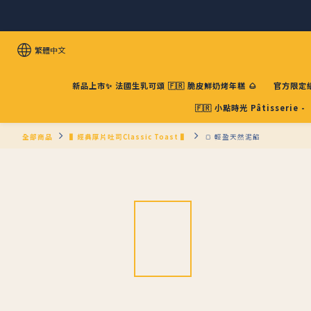
繁體中文
新品上市✨ 法國生乳可頌 🇫🇷 脆皮鮮奶烤年糕 🌰
官方限定組
🇫🇷 小點時光 Pâtisserie -
全部商品
▌經典厚片吐司Classic Toast ▌
🍞 輕盈天然泥餡