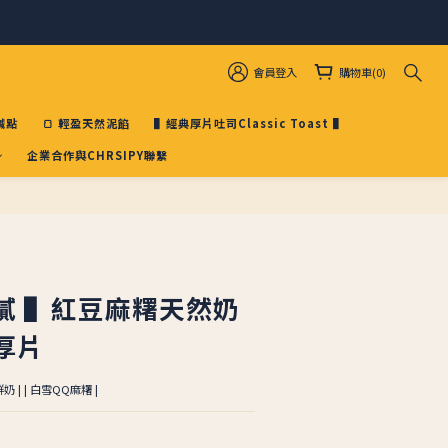
會員登入
購物車(0)
鹹點
🍞 輕盈天然泥餡
▌經典厚片吐司Classic Toast ▌
企業合作與CHRSIPY聯繫
立即購買
膩 ▌紅豆麻糬天然奶
厚片
| | 白雪QQ麻糬 |