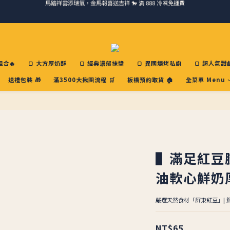
ＣＨＲＩＳＰＹ會員好禮｜集點換購物金+生日禮，獨家優惠不錯過！
請跟我們一起旅行! 加入官方LINE領取50元優惠卷 🎁
請跟我們一起旅行! 加入官方LINE領取50元優惠卷 🎁
合🔥
🍞 大方厚奶酥
🍞 經典濃郁抹醬
🍞 異國焗烤私廚
🍞 超人氣甜
送禮包裝 🎁
滿3500大揪團流程 🛒
板橋預約取貨 🏠
全菜單 Menu
▌滿足紅豆
油軟心鮮奶
嚴選天然食材「屏東紅豆」| 鮮奶 
NT$65