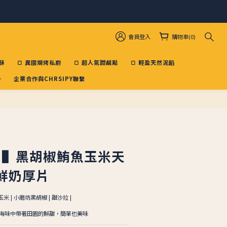
會員登入
購物車(0)
酥
🍞 異國焗烤私廚
🍞 超人氣甜鹹點
🍞 輕盈天然泥餡
企業合作與CHRSIPY聯繫
立即購買
麥 ▌黑胡椒鮪魚玉米天
鮮奶厚片
 | 小磨坊黑胡椒 | 甜沙拉 |
海味中帶著田園的鮮甜，簡單也美味