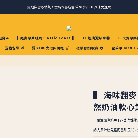
馬踏祥雲添瑞氣，金馬報喜送吉祥 🐎 滿 888 冷凍免運費
請跟我們一起旅行! 加入官方LINE領取50元優惠卷 🎁
ＣＨＲＩＳＰＹ會員好禮｜集點換購物金+生日禮，獨家優惠不錯過！
請跟我們一起旅行! 加入官方LINE領取50元優惠卷 🎁
合🔥
▌經典厚片吐司Classic Toast ▌
🍞 經典濃郁抹醬
🍞 大方厚奶
送禮包裝 🎁
滿3500大揪團流程 🛒
板橋預約取貨 🏠
全菜單 Menu
▌ 海味翻
然奶油軟心
｜嚴選遠洋鮪魚 | 非基改香甜玉米
誘人多汁鮪魚搭配香甜玉米，