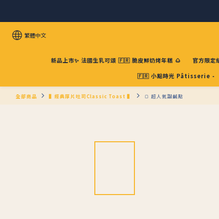
繁體中文
新品上市✨ 法國生乳可頌 🇫🇷 脆皮鮮奶烤年糕 🌰
官方限定組
🇫🇷 小點時光 Pâtisserie -
全部商品
▌經典厚片吐司Classic Toast ▌
🍞 超人氣甜鹹點