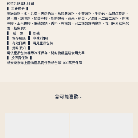
藍莓乳酪厚片吐司
▌ 主要成分 ▌
高筋麵粉、水、乳脂、天然奶油、馬鈴薯澱粉、小麥澱粉、牛奶鈣、品質改良劑、
鹽、糖、調味劑、關華豆膠、新鮮酵母、蘋果、藍莓、乙醯化己二酸二澱粉、刺槐
豆膠、玉米糖膠、偏磷酸鈉、香料、檸檬酸、己二烯酸鉀防腐劑、食用色素紅色40
號、藍色1號
▌ 種 類 ▌ 奶素
▌ 保存期限 ▌ 冷凍2個月
▌ 有效日期 ▌ 請見產品包裝
▌ 賞味須知 ▌
請依產品包裝標示冷凍保存，開封後請盡速食用完畢
▌ 投保責任險 ▌
新安東京海上產物產品責任險新台幣1000萬元保障
您可能喜歡...