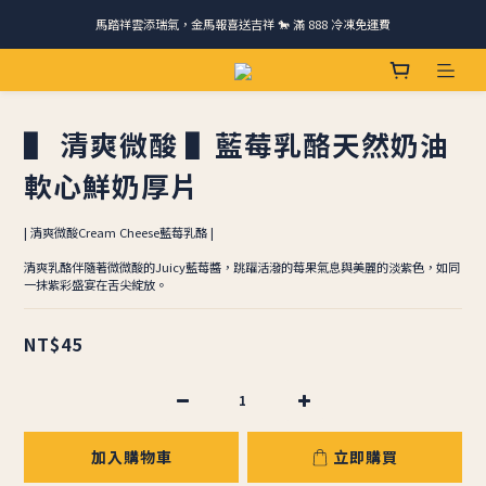
馬踏祥雲添瑞氣，金馬報喜送吉祥 🐎 滿 888 冷凍免運費
請跟我們一起旅行! 加入官方LINE領取50元優惠卷 🎁
ＣＨＲＩＳＰＹ會員好禮｜集點換購物金+生日禮，獨家優惠不錯過！
請跟我們一起旅行! 加入官方LINE領取50元優惠卷 🎁
▌ 清爽微酸 ▌藍莓乳酪天然奶油
軟心鮮奶厚片
| 清爽微酸Cream Cheese藍莓乳酪 |
清爽乳酪伴隨著微微酸的Juicy藍莓醬，跳躍活潑的莓果氣息與美麗的淡紫色，如同
一抹紫彩盛宴在舌尖綻放。
NT$45
加入購物車
立即購買