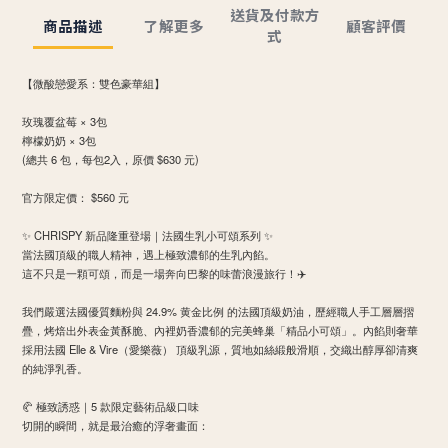
送貨及付款方
商品描述
了解更多
顧客評價
式
【微酸戀愛系：雙色豪華組】
​玫瑰覆盆莓 × 3包
​檸檬奶奶 × 3包
​(總共 6 包，每包2入，原價 $630 元)
​官方限定價： $560 元
✨ CHRISPY 新品隆重登場｜法國生乳小可頌系列 ✨
​當法國頂級的職人精神，遇上極致濃郁的生乳內餡。
這不只是一顆可頌，而是一場奔向巴黎的味蕾浪漫旅行！✈️
​我們嚴選法國優質麵粉與 24.9% 黄金比例 的法國頂級奶油，歷經職人手工層層摺
疊，烤焙出外表金黃酥脆、內裡奶香濃郁的完美蜂巢「精品小可頌」。內餡則奢華
採用法國 Elle & Vire（愛樂薇） 頂級乳源，質地如絲緞般滑順，交織出醇厚卻清爽
的純淨乳香。
​🥐 極致誘惑｜5 款限定藝術品級口味
​切開的瞬間，就是最治癒的浮奢畫面：