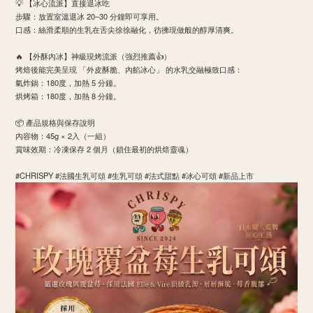
​💡 【冰心流派】直接退冰吃
​步驟：放置室溫退冰 20–30 分鐘即可享用。
​口感：絲滑柔順的生乳在舌尖徐徐融化，彷彿現做般的醇厚清爽。
​🔥 【外酥內冰】神級現烤流派（強烈推薦👍）
烤焙後能完美呈現 「外皮酥脆、內餡冰心」 的水乳交融極致口感：
​氣炸鍋：180度，加熱 5 分鐘。
​烘烤箱：180度，加熱 8 分鐘。
​📦 產品規格與保存說明
​內容物：45g × 2入（一組）
​賞味效期：冷凍保存 2 個月（鎖住最初的烘焙靈魂）
#CHRISPY #法國生乳可頌 #生乳可頌 #法式甜點 #冰心可頌 #新品上市