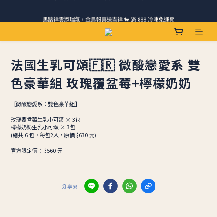
馬踏祥雲添瑞氣，金馬報喜送吉祥 🐎 滿 888 冷凍免運費
請跟我們一起旅行! 加入官方LINE領取50元優惠卷 🎁
ＣＨＲＩＳＰＹ會員好禮｜集點換購物金+生日禮，獨家優惠不錯過！
請跟我們一起旅行! 加入官方LINE領取50元優惠卷 🎁
法國生乳可頌🇫🇷 微酸戀愛系 雙
色豪華組 玫瑰覆盆莓+檸檬奶奶
【微酸戀愛系：雙色豪華組】
​玫瑰覆盆莓生乳小可頌 × 3包
​檸檬奶奶生乳小可頌 × 3包
​(總共 6 包，每包2入，原價 $630 元)
​官方限定價： $560 元
分享到