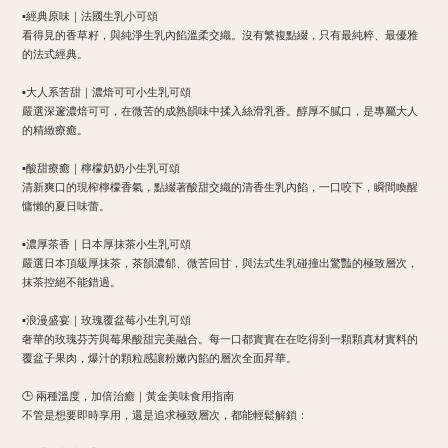
▪​經典原味｜法國生乳小可頌
​看得見的香草籽，與純淨生乳內餡溫柔交織。沒有繁複點綴，只有最純粹、最優雅
的法式經典。
▪​大人系苦甜｜濃焙可可小生乳可頌
​嚴選深邃濃焙可可，在微苦的成熟韻味中揉入絲滑乳香。醇厚不膩口，是專屬大人
的精緻療癒。
▪​酸甜療癒｜檸檬奶奶小生乳可頌
​清新爽口的現榨檸檬香氣，點綴著酸甜交織的清香生乳內餡，一口咬下，瞬間喚醒
慵懶的夏日味蕾。
▪​濃厚茶香｜日本厚抹茶小生乳可頌
​嚴選日本頂級厚抹茶，茶韻濃郁、微苦回甘，與法式生乳碰撞出驚豔的極致層次，
抹茶控絕不能錯過。
▪​浪漫盛宴｜玫瑰覆盆莓小生乳可頌
​奢華的玫瑰芬芳與莓果酸甜完美融合。每一口都實實在在吃得到一顆顆真材實料的
覆盆子果肉，爆汁的顆粒感讓粉嫩內餡的層次全面昇華。
​🕒 兩種溫度，加倍治癒｜黃金美味食用指南
​不管是想要即時享用，還是追求極致層次，都能輕鬆解鎖：