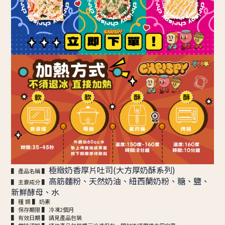
極緻奶香厚片吐司(大方厚奶酥系列)
▌ 產品名稱 ▌
高筋麵粉、天然奶油、紐西蘭奶粉、糖、鹽、
▌ 主要成分 ▌
新鮮酵母、水
▌ 種 類 ▌ 奶素
▌ 保存期限 ▌ 冷凍2個月
▌ 有效日期 ▌ 請見產品包裝