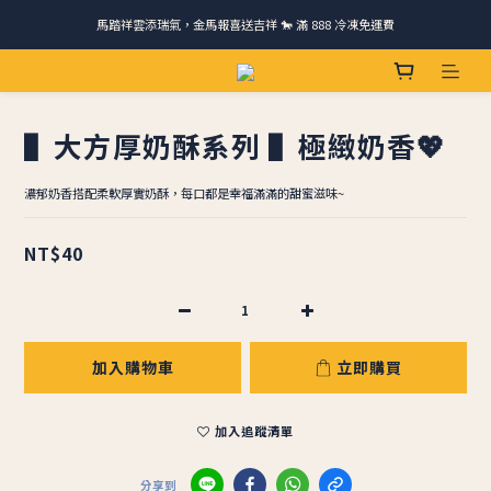
馬踏祥雲添瑞氣，金馬報喜送吉祥 🐎 滿 888 冷凍免運費
請跟我們一起旅行! 加入官方LINE領取50元優惠卷 🎁
ＣＨＲＩＳＰＹ會員好禮｜集點換購物金+生日禮，獨家優惠不錯過！
請跟我們一起旅行! 加入官方LINE領取50元優惠卷 🎁
▌大方厚奶酥系列 ▌極緻奶香💖
濃郁奶香搭配柔軟厚實奶酥，每口都是幸福滿滿的甜蜜滋味~
NT$40
加入購物車
立即購買
加入追蹤清單
分享到