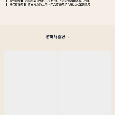
▌ 賞味須知 ▌ 請依產品包裝標示冷凍保存，開封後請盡速食用完畢
▌ 投保責任險 ▌ 新安東京海上產物產品責任險新台幣1000萬元保障
您可能喜歡...