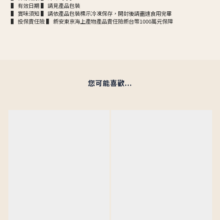
▌ 有效日期 ▌ 請見產品包裝
▌ 賞味須知 ▌ 請依產品包裝標示冷凍保存，開封後請盡速食用完畢
▌ 投保責任險 ▌ 新安東京海上產物產品責任險新台幣1000萬元保障
您可能喜歡...