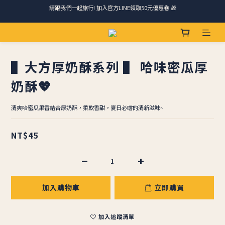
請跟我們一起旅行! 加入官方LINE領取50元優惠卷 🎁
馬踏祥雲添瑞氣，金馬報喜送吉祥 🐎 滿 888 冷凍免運費
ＣＨＲＩＳＰＹ會員好禮｜集點換購物金+生日禮，獨家優惠不錯過！
▌大方厚奶酥系列 ▌ 哈味密瓜厚
請跟我們一起旅行! 加入官方LINE領取50元優惠卷 🎁
奶酥💖
清爽哈密瓜果香結合厚奶酥，柔軟香甜，夏日必嚐的清新滋味~
NT$45
加入購物車
立即購買
加入追蹤清單