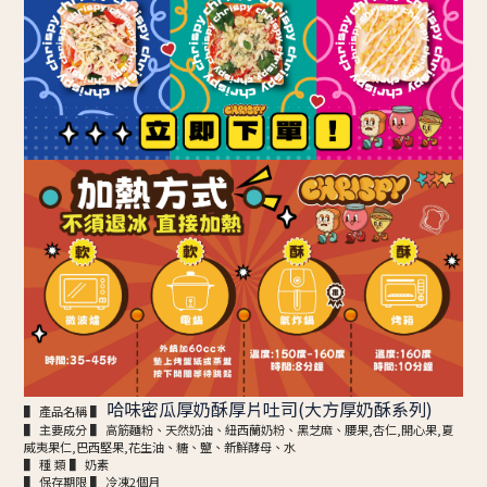
哈味密瓜厚奶酥厚片吐司(大方厚奶酥系列)
▌ 產品名稱 ▌
▌ 主要成分 ▌ 高筋麵粉、天然奶油、紐西蘭奶粉、黑芝麻、腰果,杏仁,開心果,夏
威夷果仁,巴西堅果,花生油、糖、鹽、新鮮酵母、水
▌ 種 類 ▌ 奶素
▌ 保存期限 ▌ 冷凍2個月