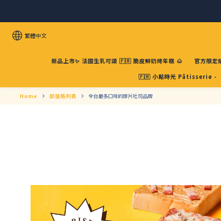
繁體中文
新品上市✨ 法國生乳可頌 🇫🇷 脆皮鮮奶烤年糕 🌰
官方限定組
🇫🇷 小點時光 Pâtisserie -
Home
部落格列表
全台最多口味的厚片吐司品牌