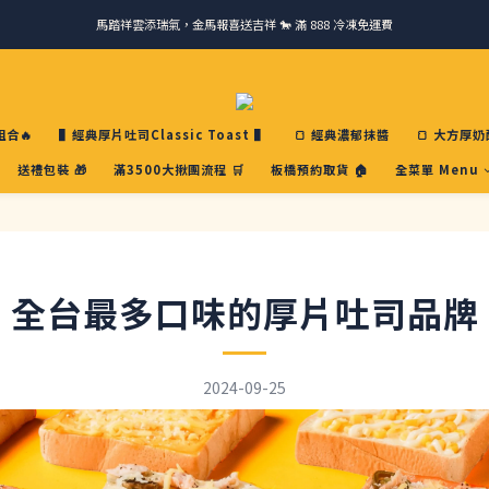
請跟我們一起旅行! 加入官方LINE領取50元優惠卷 🎁
ＣＨＲＩＳＰＹ會員好禮｜集點換購物金+生日禮，獨家優惠不錯過！
請跟我們一起旅行! 加入官方LINE領取50元優惠卷 🎁
合🔥
▌經典厚片吐司Classic Toast ▌
🍞 經典濃郁抹醬
🍞 大方厚奶
送禮包裝 🎁
滿3500大揪團流程 🛒
板橋預約取貨 🏠
全菜單 Menu
全台最多口味的厚片吐司品牌
2024-09-25