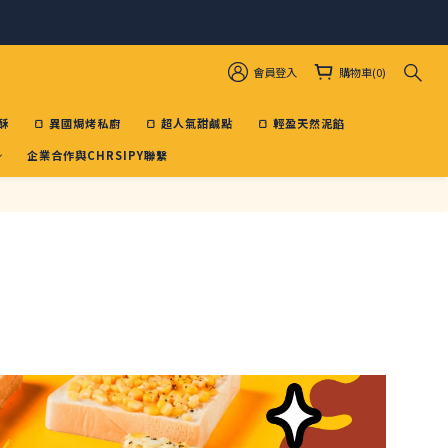
會員登入
購物車(0)
酥
🍞 異國焗烤私廚
🍞 超人氣甜鹹點
🍞 輕盈天然泥餡
企業合作與CHRSIPY聯繫