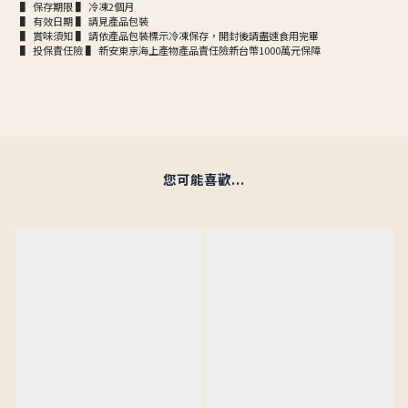
▌ 保存期限 ▌ 冷凍2個月
▌ 有效日期 ▌ 請見產品包裝
▌ 賞味須知 ▌ 請依產品包裝標示冷凍保存，開封後請盡速食用完畢
▌ 投保責任險 ▌ 新安東京海上產物產品責任險新台幣1000萬元保障
您可能喜歡...