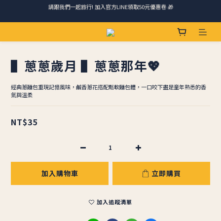
請跟我們一起旅行! 加入官方LINE領取50元優惠卷 🎁
馬踏祥雲添瑞氣，金馬報喜送吉祥 🐎 滿 888 冷凍免運費
ＣＨＲＩＳＰＹ會員好禮｜集點換購物金+生日禮，獨家優惠不錯過！
▌蔥蔥歲月 ▌蔥蔥那年💖
請跟我們一起旅行! 加入官方LINE領取50元優惠卷 🎁
經典蔥麵包重現記憶風味，鹹香蔥花搭配鬆軟麵包體，一口咬下盡是童年熟悉的香
氣與溫柔
NT$35
加入購物車
立即購買
加入追蹤清單