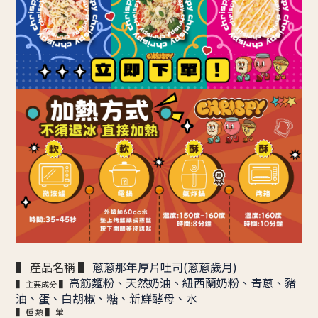
▌ 產品名稱 ▌
蔥蔥那年厚片吐司(蔥蔥歲月)
高筋麵粉、天然奶油、紐西蘭奶粉、青蔥、豬
▌ 主要成分 ▌
油、蛋、白胡椒、糖、新鮮酵母、水
▌ 種 類 ▌ 葷