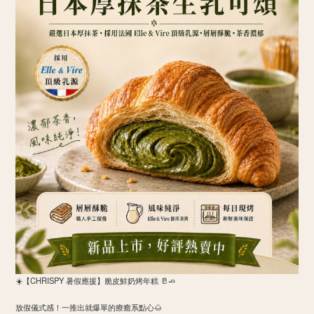
☀️【CHRISPY 暑假應援】脆皮鮮奶烤年糕 🥛🧈
​放假儀式感！一推出就爆單的療癒系點心🌰