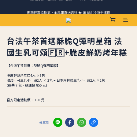
馬踏祥雲添瑞氣，金馬報喜送吉祥 🐎 滿 888 冷凍免運費
請跟我們一起旅行! 加入官方LINE領取50元優惠卷 🎁
ＣＨＲＩＳＰＹ會員好禮｜集點換購物金+生日禮，獨家優惠不錯過！
請跟我們一起旅行! 加入官方LINE領取50元優惠卷 🎁
台法午茶首選酥脆Q彈明星箱 法
國生乳可頌🇫🇷+脆皮鮮奶烤年糕
【台法午茶首選：酥脆Q彈明星箱】
​脆皮鮮奶烤年糕4入 ×3包 
​濃焙可可生乳小可頌2入 × 2包 + 日本厚抹茶生乳小可頌2入 ×2包 
​(總共 7 包，總原價 855 元)
​官方限定活動價： 750 元
分享到