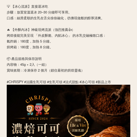
​💡 【冰心流派】直接退冰吃
​步驟：放置室溫退冰 20–30 分鐘即可享用。
​口感：絲滑柔順的生乳在舌尖徐徐融化，彷彿現做般的醇厚清爽。
​🔥 【外酥內冰】神級現烤流派（強烈推薦👍）
烤焙後能完美呈現 「外皮酥脆、內餡冰心」 的水乳交融極致口感：
​氣炸鍋：180度，加熱 5 分鐘。
​烘烤箱：180度，加熱 8 分鐘。
​📦 產品規格與保存說明
​內容物：45g × 2入（一組）
​賞味效期：冷凍保存 2 個月（鎖住最初的烘焙靈魂）
#CHRISPY #法國生乳可頌 #生乳可頌 #法式甜點 #冰心可頌 #新品上市