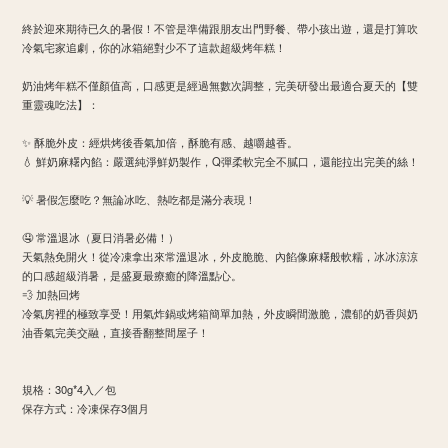
​終於迎來期待已久的暑假！不管是準備跟朋友出門野餐、帶小孩出遊，還是打算吹
冷氣宅家追劇，你的冰箱絕對少不了這款超級烤年糕！
​奶油烤年糕不僅顏值高，口感更是經過無數次調整，完美研發出最適合夏天的【雙
重靈魂吃法】：
​✨ 酥脆外皮：經烘烤後香氣加倍，酥脆有感、越嚼越香。
​💧 鮮奶麻糬內餡：嚴選純淨鮮奶製作，Q彈柔軟完全不膩口，還能拉出完美的絲！
​💡 暑假怎麼吃？無論冰吃、熱吃都是滿分表現！
​🤤 常溫退冰（夏日消暑必備！）
天氣熱免開火！從冷凍拿出來常溫退冰，外皮脆脆、內餡像麻糬般軟糯，冰冰涼涼
的口感超級消暑，是盛夏最療癒的降溫點心。
​💨 加熱回烤
冷氣房裡的極致享受！用氣炸鍋或烤箱簡單加熱，外皮瞬間激脆，濃郁的奶香與奶
油香氣完美交融，直接香翻整間屋子！
​規格：30g*4入／包
​保存方式：冷凍保存3個月