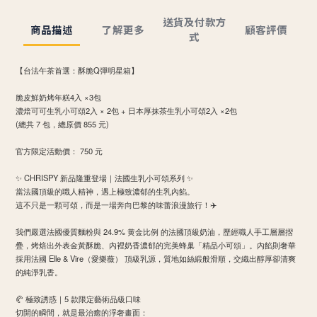
送貨及付款方
商品描述
了解更多
顧客評價
式
【台法午茶首選：酥脆Q彈明星箱】
​脆皮鮮奶烤年糕4入 ×3包
​濃焙可可生乳小可頌2入 × 2包 + 日本厚抹茶生乳小可頌2入 ×2包
​(總共 7 包，總原價 855 元)
​官方限定活動價： 750 元
✨ CHRISPY 新品隆重登場｜法國生乳小可頌系列 ✨
​當法國頂級的職人精神，遇上極致濃郁的生乳內餡。
這不只是一顆可頌，而是一場奔向巴黎的味蕾浪漫旅行！✈️
​我們嚴選法國優質麵粉與 24.9% 黄金比例 的法國頂級奶油，歷經職人手工層層摺
疊，烤焙出外表金黃酥脆、內裡奶香濃郁的完美蜂巢「精品小可頌」。內餡則奢華
採用法國 Elle & Vire（愛樂薇） 頂級乳源，質地如絲緞般滑順，交織出醇厚卻清爽
的純淨乳香。
​🥐 極致誘惑｜5 款限定藝術品級口味
​切開的瞬間，就是最治癒的浮奢畫面：