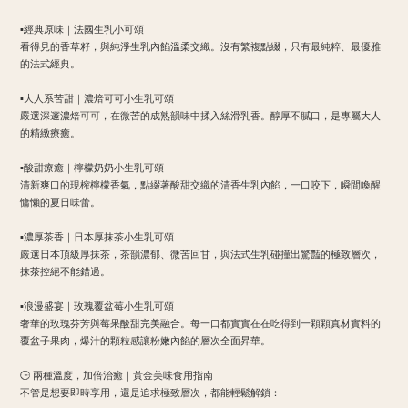
▪​經典原味｜法國生乳小可頌
​看得見的香草籽，與純淨生乳內餡溫柔交織。沒有繁複點綴，只有最純粹、最優雅
的法式經典。
▪​大人系苦甜｜濃焙可可小生乳可頌
​嚴選深邃濃焙可可，在微苦的成熟韻味中揉入絲滑乳香。醇厚不膩口，是專屬大人
的精緻療癒。
▪​酸甜療癒｜檸檬奶奶小生乳可頌
​清新爽口的現榨檸檬香氣，點綴著酸甜交織的清香生乳內餡，一口咬下，瞬間喚醒
慵懶的夏日味蕾。
▪​濃厚茶香｜日本厚抹茶小生乳可頌
​嚴選日本頂級厚抹茶，茶韻濃郁、微苦回甘，與法式生乳碰撞出驚豔的極致層次，
抹茶控絕不能錯過。
▪​浪漫盛宴｜玫瑰覆盆莓小生乳可頌
​奢華的玫瑰芬芳與莓果酸甜完美融合。每一口都實實在在吃得到一顆顆真材實料的
覆盆子果肉，爆汁的顆粒感讓粉嫩內餡的層次全面昇華。
​🕒 兩種溫度，加倍治癒｜黃金美味食用指南
​不管是想要即時享用，還是追求極致層次，都能輕鬆解鎖：