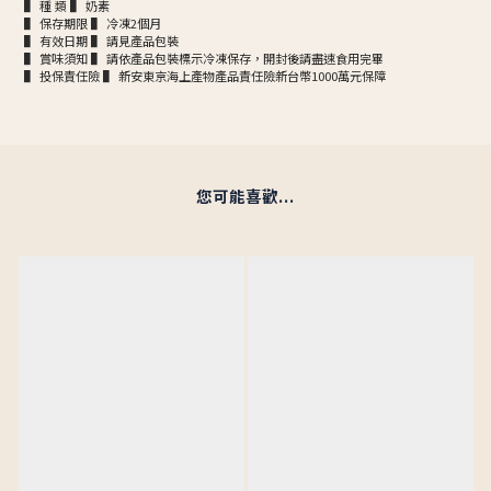
▌ 種 類 ▌ 奶素
▌ 保存期限 ▌ 冷凍2個月
▌ 有效日期 ▌ 請見產品包裝
▌ 賞味須知 ▌ 請依產品包裝標示冷凍保存，開封後請盡速食用完畢
▌ 投保責任險 ▌ 新安東京海上產物產品責任險新台幣1000萬元保障
您可能喜歡...