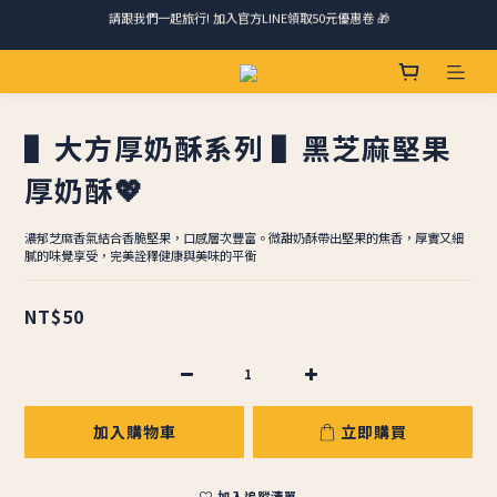
請跟我們一起旅行! 加入官方LINE領取50元優惠卷 🎁
馬踏祥雲添瑞氣，金馬報喜送吉祥 🐎 滿 888 冷凍免運費
ＣＨＲＩＳＰＹ會員好禮｜集點換購物金+生日禮，獨家優惠不錯過！
▌大方厚奶酥系列 ▌黑芝麻堅果
請跟我們一起旅行! 加入官方LINE領取50元優惠卷 🎁
厚奶酥💖
濃郁芝麻香氣結合香脆堅果，口感層次豐富。微甜奶酥帶出堅果的焦香，厚實又細
膩的味覺享受，完美詮釋健康與美味的平衡
NT$50
加入購物車
立即購買
加入追蹤清單