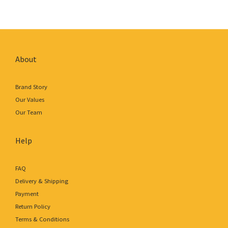
About
Brand Story
Our Values
Our Team
Help
FAQ
Delivery & Shipping
Payment
Return Policy
Terms & Conditions