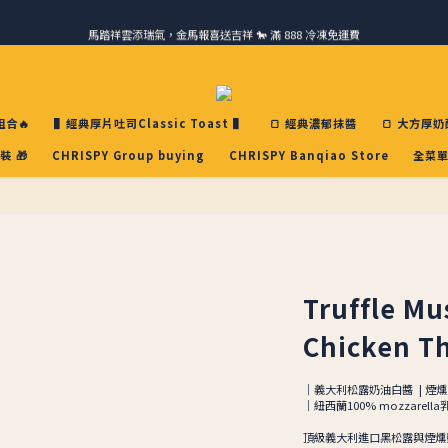
馬踏祥雲添瑞氣，金馬報喜送吉祥 🐎 滿 888 冷凍免運費
請跟我們一起旅行! 加入官方LINE領取50元優惠卷 🎁
ＣＨＲＩＳＰＹ會員好禮｜集點換購物金+生日禮，獨家優惠不錯過！
請跟我們一起旅行! 加入官方LINE領取50元優惠卷 🎁
合🔥
▌經典厚片吐司Classic Toast ▌
🍞 經典濃郁抹醬
🍞 大方厚奶
裝 🎁
CHRISPY Group buying
CHRISPY Banqiao Store
全菜單
Truffle M
Chicken Thi
｜義大利松露奶油白醬  | 煙燻雞
｜紐西蘭100% mozzarella
頂級義大利進口黑松露與煙燻