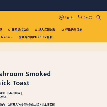
Sign in
Cart(0)
酥
🍞 異國焗烤私廚
🍞 超人氣甜鹹點
🍞 輕盈天然泥餡
 Menu
企業合作與CHRSIPY聯繫
BUY NOW
ushroom Smoked
ck ​​Toast
肉 | 新鮮白蘑菇 |
乳酪絲 |
雞肉、白蘑菇入味慢慢燉煮成白醬，鋪上紐西蘭