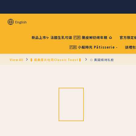
English
新品上市✨ 法國生乳可頌 🇫🇷 脆皮鮮奶烤年糕 🌰
官方限定組
🇫🇷 小點時光 Pâtisserie -
送禮包
View All
▌經典厚片吐司Classic Toast ▌
🍞 異國焗烤私廚