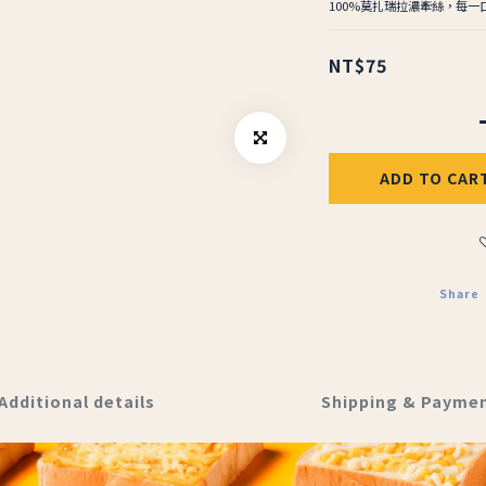
100%莫扎瑞拉濃牽絲，每
NT$75
ADD TO CAR
Share
Additional details
Shipping & Payme