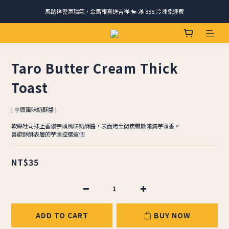
馬踏祥雲添瑞氣，金馬報喜送吉祥 🐎 滿 888 冷凍免運費
請跟我們一起旅行! 加入官方LINE領取50元優惠卷 🎁
ＣＨＲＩＳＰＹ會員好禮｜集點換購物金+生日禮，獨家優惠不錯過！
請跟我們一起旅行! 加入官方LINE領取50元優惠卷 🎁
Taro Butter Cream Thick ​​
Toast
| 芋頭風味奶酥醬 |
軟綿吐司抹上香濃芋頭風味奶酥醬，表面烤至微焦飄散滿滿芋頭香。
喜歡酥酥表層的芋頭控選這個
NT$35
ADD TO CART
BUY NOW