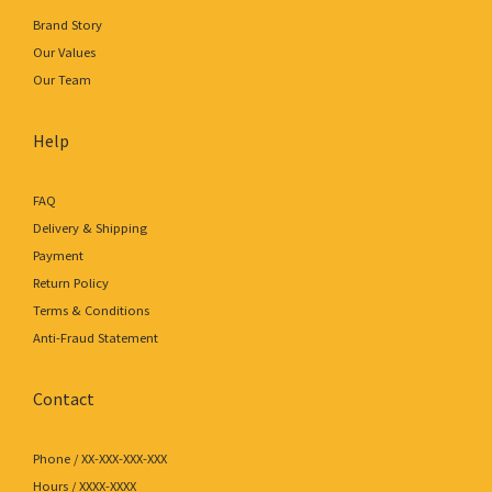
Brand Story
Our Values
Our Team
Help
FAQ
Delivery & Shipping
Payment
Return Policy
Terms & Conditions
Anti-Fraud Statement
Contact
Phone / XX-XXX-XXX-XXX
Hours / XXXX-XXXX