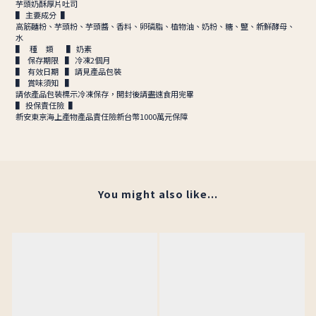
芋頭奶酥厚片吐司
▌ 主要成分 ▌
高筋麵粉、芋頭粉、芋頭醬、香料、卵磷脂、植物油、奶粉、糖、鹽、新鮮酵母、
水
▌ 種 類 ▌ 奶素
▌ 保存期限 ▌ 冷凍2個月
▌ 有效日期 ▌ 請見產品包裝
▌ 賞味須知 ▌
請依產品包裝標示冷凍保存，開封後請盡速食用完畢
▌ 投保責任險 ▌
新安東京海上產物產品責任險新台幣1000萬元保障
You might also like...