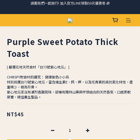
請跟我們一起旅行! 加入官方LINE領取50元優惠卷 🎁
馬踏祥雲添瑞氣，金馬報喜送吉祥 🐎 滿 888 冷凍免運費
ＣＨＲＩＳＰＹ會員好禮｜集點換購物金+生日禮，獨家優惠不錯過！
Purple Sweet Potato Thick ​​
請跟我們一起旅行! 加入官方LINE領取50元優惠卷 🎁
Toast
| 嚴選在地天然食材「台73號紫心地瓜」 |
CHRISPY對食材的講究： 健康紫色小小兵
特別挑選台73號紫心地瓜，富含維生素E、鈣、鉀，以及花青素的高抗氧化特性，產
量稀少，極為珍貴。
紫心地瓜泥沒有濃烈香甜氣味，卻擁有獨特山藥與芋頭結合的天然香氣，口感柔軟
厚實，絕佳養生聖品。
NT$45