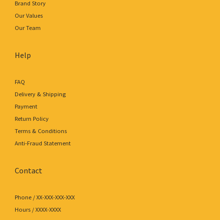
Brand Story
Our Values
Our Team
Help
FAQ
Delivery & Shipping
Payment
Return Policy
Terms & Conditions
Anti-Fraud Statement
Contact
Phone / XX-XXX-XXX-XXX
Hours / XXXX-XXXX