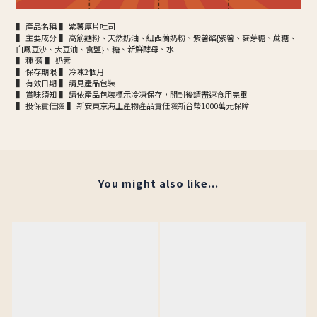
▌ 產品名稱 ▌ 紫薯厚片吐司
▌ 主要成分 ▌ 高筋麵粉、天然奶油、紐西蘭奶粉、紫薯餡{紫薯、麥芽糖、蔗糖、
白鳳豆沙、大豆油、食鹽}、糖、新鮮酵母、水
▌ 種 類 ▌ 奶素
▌ 保存期限 ▌ 冷凍2個月
▌ 有效日期 ▌ 請見產品包裝
▌ 賞味須知 ▌ 請依產品包裝標示冷凍保存，開封後請盡速食用完畢
▌ 投保責任險 ▌ 新安東京海上產物產品責任險新台幣1000萬元保障
You might also like...