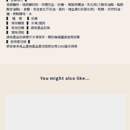
高筋麵粉、紐西蘭奶粉、特選花生、砂糖、 精製棕櫚油、乳化劑(三酸甘油酯、脂肪
酸甘油酯)、食鹽、完全氫化芥花油、香料、維生素E(抗氧化劑)、乾酪、天然奶油、
糖、新鮮酵母、水
▌ 種 類 ▌ 奶素
▌ 保存期限 ▌ 冷凍2個月
▌ 有效日期 ▌ 請見產品包裝
▌ 賞味須知 ▌
請依產品包裝標示冷凍保存，開封後請盡速食用完畢
▌ 投保責任險 ▌
新安東京海上產物產品責任險新台幣1000萬元保障
You might also like...