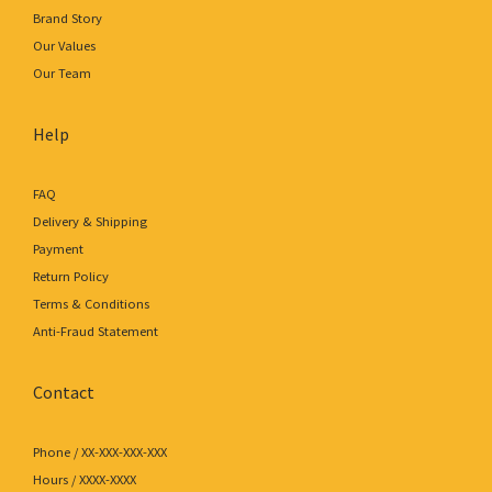
Brand Story
Our Values
Our Team
Help
FAQ
Delivery & Shipping
Payment
Return Policy
Terms & Conditions
Anti-Fraud Statement
Contact
Phone / XX-XXX-XXX-XXX
Hours / XXXX-XXXX