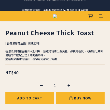
馬踏祥雲添瑞氣，金馬報喜送吉祥 🐎 滿 888 冷凍免運費
請跟我們一起旅行! 加入官方LINE領取50元優惠卷 🎁
ＣＨＲＩＳＰＹ會員好禮｜集點換購物金+生日禮，獨家優惠不錯過！
請跟我們一起旅行! 加入官方LINE領取50元優惠卷 🎁
Peanut Cheese Thick Toast
| 香醇濃郁花生醬 | 高鈣起司 |
香濃滑順的花生醬滑入起司片，放進烤箱烤出金黃色，那撲鼻香氣、內餡融化濕潤
滑順的口感配上芝士片的鹹奶味，
這種鹹甜鹹甜的組合，長輩吃完都說伍告讚!
NT$40
ADD TO CART
BUY NOW