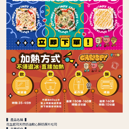
▌ 產品名稱 ▌
花生起司天然奶油軟心鮮奶厚片吐司
▌ 主要成分 ▌