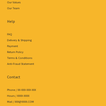
Our Values
Our Team
Help
FAQ
Delivery & Shipping
Payment
Return Policy
Terms & Conditions
Anti-Fraud Statement
Contact
Phone / XX-XXX-XXX-XXX
Hours / XXXX-XXXX
Mail / XXX@XXXX.COM