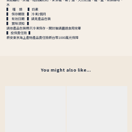
水
▌ 種 類 ▌ 奶素
▌ 保存期限 ▌ 冷凍2個月
▌ 有效日期 ▌ 請見產品包裝
▌ 賞味須知 ▌
請依產品包裝標示冷凍保存，開封後請盡速食用完畢
▌ 投保責任險 ▌
新安東京海上產物產品責任險新台幣1000萬元保障
You might also like...