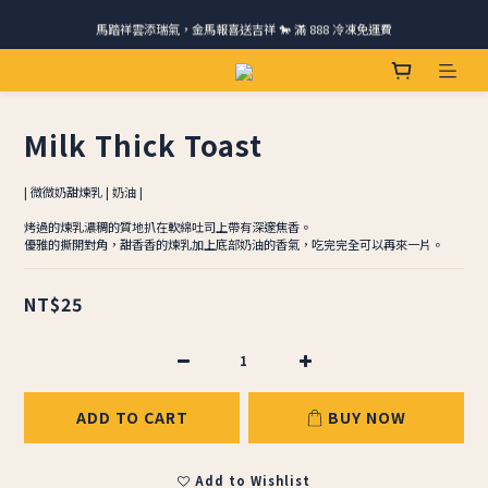
馬踏祥雲添瑞氣，金馬報喜送吉祥 🐎 滿 888 冷凍免運費
請跟我們一起旅行! 加入官方LINE領取50元優惠卷 🎁
ＣＨＲＩＳＰＹ會員好禮｜集點換購物金+生日禮，獨家優惠不錯過！
請跟我們一起旅行! 加入官方LINE領取50元優惠卷 🎁
Milk Thick ​​Toast
| 微微奶甜煉乳 | 奶油 |
烤過的煉乳濃稠的質地扒在軟綿吐司上帶有深邃焦香。
優雅的撕開對角，甜香香的煉乳加上底部奶油的香氣，吃完完全可以再來一片。
NT$25
ADD TO CART
BUY NOW
Add to Wishlist