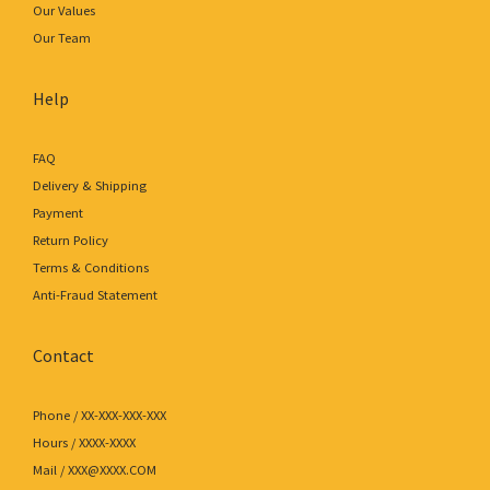
Our Values
Our Team
Help
FAQ
Delivery & Shipping
Payment
Return Policy
Terms & Conditions
Anti-Fraud Statement
Contact
Phone / XX-XXX-XXX-XXX
Hours / XXXX-XXXX
Mail / XXX@XXXX.COM