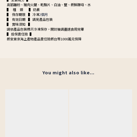
高筋麵粉、豬肉火腿、乾酪片、白油、鹽、新鮮酵母、水
▌ 種 類 ▌ 奶素
▌ 保存期限 ▌ 冷凍
2個月
▌ 有效日期 ▌ 請見產品包裝
▌ 賞味須知 ▌
請依產品包裝標示冷凍保存，開封後請盡速食用完畢
▌ 投保責任險 ▌
新安東京海上產物產品責任險新台幣1000萬元保障
You might also like...