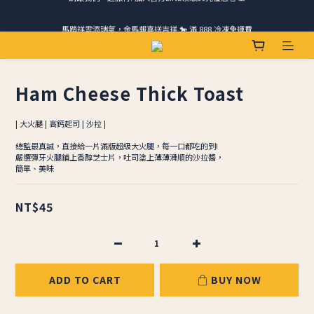
請跟我們一起旅行! 加入官方LINE領取50元優惠卷 🎁
馬踏祥雲添瑞氣，金馬報喜送吉祥 🐎 滿 888 冷凍免運費
ＣＨＲＩＳＰＹ會員好禮｜集點換購物金+生日禮，獨家優惠不錯過！
請跟我們一起旅行! 加入官方LINE領取50元優惠卷 🎁
Ham Cheese Thick ​​Toast
| 大火腿 | 高鈣起司 | 沙拉 |
總監最真誠，直接給一片滿版超級大火腿，每一口都吃的到!
嚴選彈牙火腿鋪上香醇芝士片，吐司塗上薄薄滑順的沙拉醬，
簡單、美味
NT$45
ADD TO CART
BUY NOW