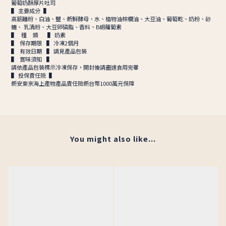
葡萄奶酥厚片吐司
▌ 主要成分 ▌
高筋麵粉、白油、鹽、新鮮酵母、水、植物油棕櫚油、大豆油、葡萄乾、奶粉、砂
糖、 乳清粉、大豆卵磷脂、香料、B胡蘿蔔素
▌ 種 類 ▌ 奶素
▌ 保存期限 ▌ 冷凍2個月
▌ 有效日期 ▌ 請見產品包裝
▌ 賞味須知 ▌
請依產品包裝標示冷凍保存，開封後請盡速食用完畢
▌ 投保責任險 ▌
新安東京海上產物產品責任險新台幣1000萬元保障
You might also like...