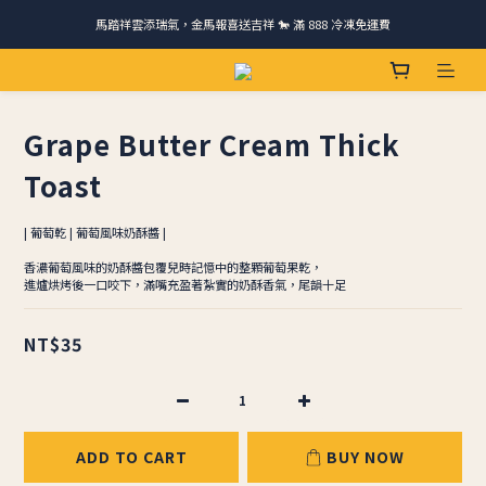
馬踏祥雲添瑞氣，金馬報喜送吉祥 🐎 滿 888 冷凍免運費
請跟我們一起旅行! 加入官方LINE領取50元優惠卷 🎁
ＣＨＲＩＳＰＹ會員好禮｜集點換購物金+生日禮，獨家優惠不錯過！
請跟我們一起旅行! 加入官方LINE領取50元優惠卷 🎁
Grape Butter Cream Thick ​​
Toast
| 葡萄乾 | 葡萄風味奶酥醬 |
香濃葡萄風味的奶酥醬包覆兒時記憶中的整顆葡萄果乾，
進爐烘烤後一口咬下，滿嘴充盈著紮實的奶酥香氣，尾韻十足
NT$35
ADD TO CART
BUY NOW