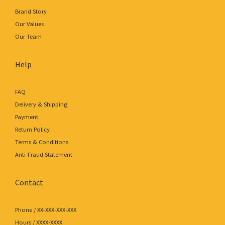
Brand Story
Our Values
Our Team
Help
FAQ
Delivery & Shipping
Payment
Return Policy
Terms & Conditions
Anti-Fraud Statement
Contact
Phone / XX-XXX-XXX-XXX
Hours / XXXX-XXXX