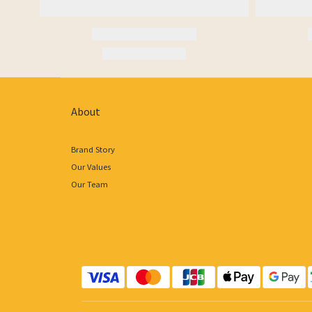
About
Brand Story
Our Values
Our Team