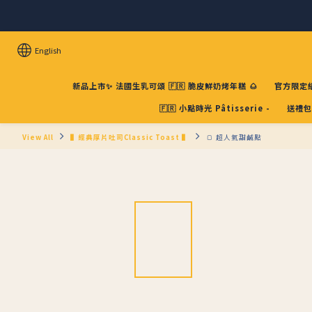
English
新品上市✨ 法國生乳可頌 🇫🇷 脆皮鮮奶烤年糕 🌰
官方限定組
🇫🇷 小點時光 Pâtisserie -
送禮包
View All
▌經典厚片吐司Classic Toast ▌
🍞 超人氣甜鹹點