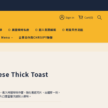
Sign in
Cart(0)
酥
🍞 異國焗烤私廚
🍞 超人氣甜鹹點
🍞 輕盈天然泥餡
 Menu
企業合作與CHRSIPY聯繫
BUY NOW
ese Thick Toast
，進入烤箱吱吱作響，融化著起司片，出爐那一刻，
入口豐富層次感耐人尋味。