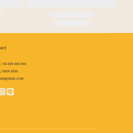
act
/ XX-XXX-XXX-XXX
/ XXXX-XXXX
/ XXX@XXXX.COM