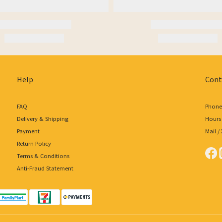
Help
Cont
FAQ
Phone 
Delivery & Shipping
Hours 
Payment
Mail 
Return Policy
Terms & Conditions
Anti-Fraud Statement