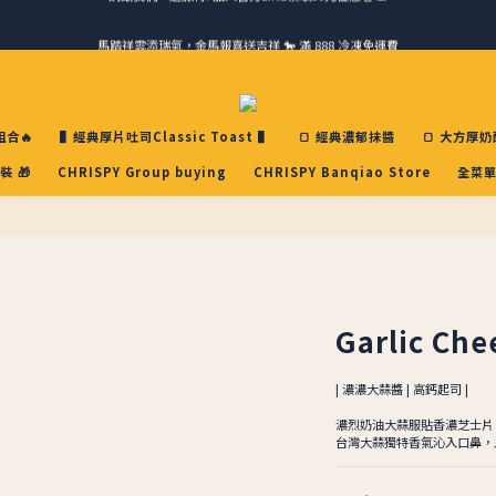
馬踏祥雲添瑞氣，金馬報喜送吉祥 🐎 滿 888 冷凍免運費
請跟我們一起旅行! 加入官方LINE領取50元優惠卷 🎁
ＣＨＲＩＳＰＹ會員好禮｜集點換購物金+生日禮，獨家優惠不錯過！
請跟我們一起旅行! 加入官方LINE領取50元優惠卷 🎁
合🔥
▌經典厚片吐司Classic Toast ▌
🍞 經典濃郁抹醬
🍞 大方厚奶
裝 🎁
CHRISPY Group buying
CHRISPY Banqiao Store
全菜單
Garlic Che
| 濃濃大蒜醬 | 高鈣起司 |
濃烈奶油大蒜服貼香濃芝士片
台灣大蒜獨特香氣沁入口鼻，