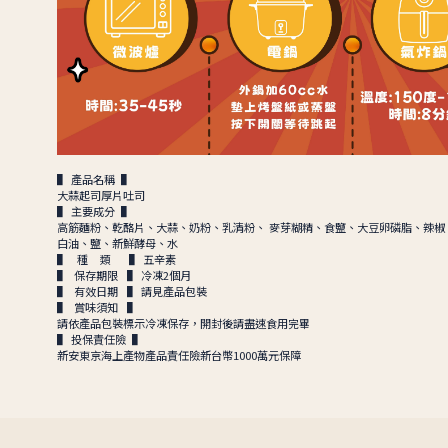
▌ 產品名稱 ▌
大蒜起司厚片吐司
▌ 主要成分 ▌
高筋麵粉、乾酪片、大蒜、奶粉、乳清粉、 麥芽糊精、食鹽、大豆卵磷脂、辣椒
白油、鹽、新鮮酵母、水
▌ 種 類 ▌ 五辛素
▌ 保存期限 ▌ 冷凍2個月
▌ 有效日期 ▌ 請見產品包裝
▌ 賞味須知 ▌
請依產品包裝標示冷凍保存，開封後請盡速食用完畢
▌ 投保責任險 ▌
新安東京海上產物產品責任險新台幣1000萬元保障