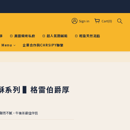
Sign in
Cart(0)
酥
🍞 異國焗烤私廚
🍞 超人氣甜鹹點
🍞 輕盈天然泥餡
 Menu
企業合作與CHRSIPY聯繫
BUY NOW
酥系列 ▌格雷伯爵厚
甜而不膩，午後茶最佳伴侶