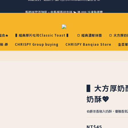
馬踏祥雲添瑞氣，金馬報喜送吉祥 🐎 滿 888 冷凍免運費
請跟我們一起旅行! 加入官方LINE領取50元優惠卷 🎁
ＣＨＲＩＳＰＹ會員好禮｜集點換購物金+生日禮，獨家優惠不錯過！
請跟我們一起旅行! 加入官方LINE領取50元優惠卷 🎁
合🔥
▌經典厚片吐司Classic Toast ▌
🍞 經典濃郁抹醬
🍞 大方厚奶
裝 🎁
CHRISPY Group buying
CHRISPY Banqiao Store
全菜單
▌大方厚奶
奶酥💖
伯爵茶香融入奶酥，優雅香氣
NT$45