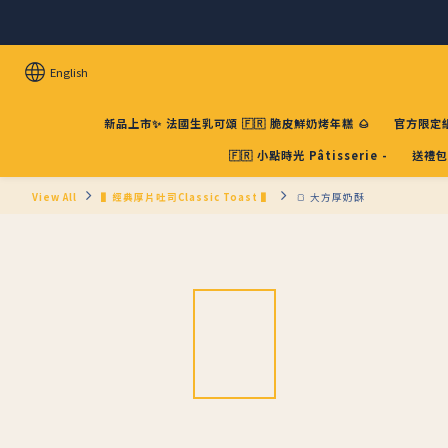
English
新品上市✨ 法國生乳可頌 🇫🇷 脆皮鮮奶烤年糕 🌰
官方限定組
🇫🇷 小點時光 Pâtisserie -
送禮包
View All
▌經典厚片吐司Classic Toast ▌
🍞 大方厚奶酥