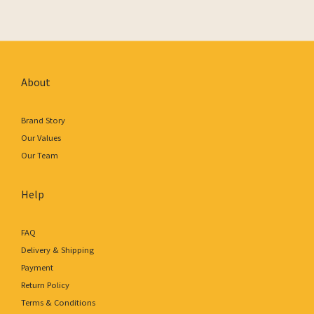
About
Brand Story
Our Values
Our Team
Help
FAQ
Delivery & Shipping
Payment
Return Policy
Terms & Conditions