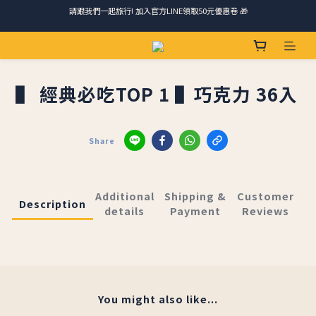
請跟我們一起旅行! 加入官方LINE領取50元優惠卷 🎁
請跟我們一起旅行! 加入官方LINE領取50元優惠卷 🎁
馬踏祥雲添瑞氣，金馬報喜送吉祥 🐎 滿 888 冷凍免運費
ＣＨＲＩＳＰＹ會員好禮｜集點換購物金+生日禮，獨家優惠不錯過！
▌ 經典必吃TOP 1 ▌巧克力 36入
請跟我們一起旅行! 加入官方LINE領取50元優惠卷 🎁
Share
Additional
Shipping &
Customer
Description
details
Payment
Reviews
You might also like...