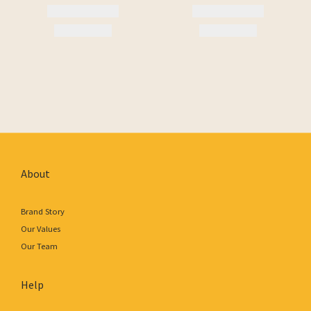
About
Brand Story
Our Values
Our Team
Help