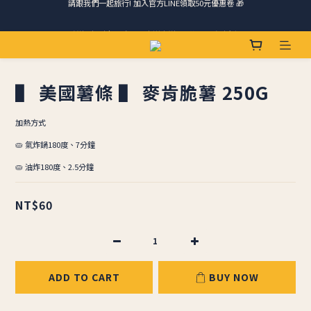
請跟我們一起旅行! 加入官方LINE領取50元優惠卷 🎁
馬踏祥雲添瑞氣，金馬報喜送吉祥 🐎 滿 888 冷凍免運費
ＣＨＲＩＳＰＹ會員好禮｜集點換購物金+生日禮，獨家優惠不錯過！
▌ 美國薯條 ▌ 麥肯脆薯 250G
請跟我們一起旅行! 加入官方LINE領取50元優惠卷 🎁
加熱方式
🥧 氣炸鍋180度、7分鐘
🥧 油炸180度、2.5分鐘
NT$60
ADD TO CART
BUY NOW