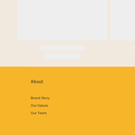
About
Brand Story
Our Values
Our Team