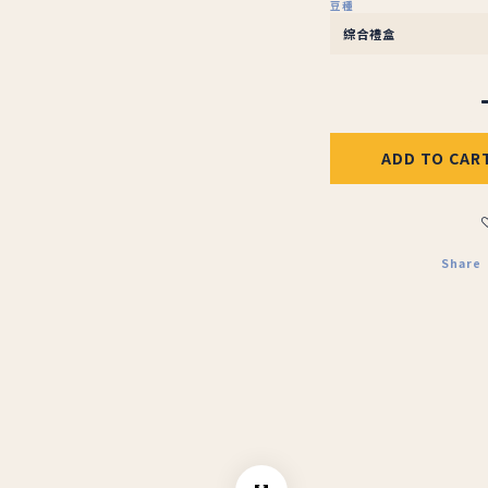
豆種
ADD TO CAR
Share