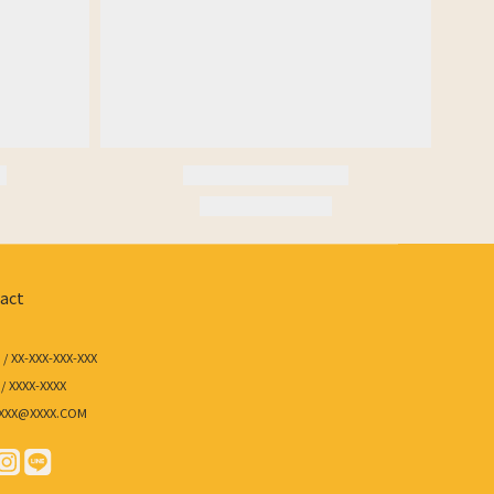
act
/ XX-XXX-XXX-XXX
/ XXXX-XXXX
/ XXX@XXXX.COM