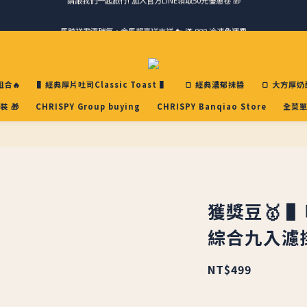
馬踏祥雲添瑞氣，金馬報喜送吉祥 🐎 滿 888 冷凍免運費
請跟我們一起旅行! 加入官方LINE領取50元優惠卷 🎁
ＣＨＲＩＳＰＹ會員好禮｜集點換購物金+生日禮，獨家優惠不錯過！
請跟我們一起旅行! 加入官方LINE領取50元優惠卷 🎁
合🔥
▌經典厚片吐司Classic Toast ▌
🍞 經典濃郁抹醬
🍞 大方厚奶
裝 🎁
CHRISPY Group buying
CHRISPY Banqiao Store
全菜單
獲獎豆🥇 
綜合九入濾
NT$499