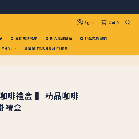
Sign in
Cart(0)
酥
🍞 異國焗烤私廚
🍞 超人氣甜鹹點
🍞 輕盈天然泥餡
 Menu
企業合作與CHRSIPY聯繫
BUY NOW
▌咖啡禮盒 ▌ 精品咖啡
掛禮盒