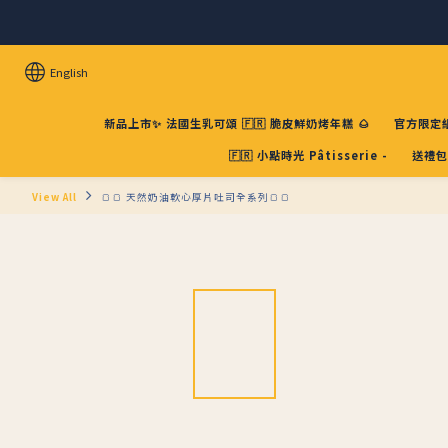
English
新品上市✨ 法國生乳可頌 🇫🇷 脆皮鮮奶烤年糕 🌰
官方限定組
🇫🇷 小點時光 Pâtisserie -
送禮包
View All
🍞🍞 天然奶油軟心厚片吐司全系列🍞🍞