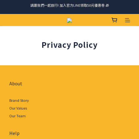
請跟我們一起旅行! 加入官方LINE領取50元優惠卷 🎁
請跟我們一起旅行! 加入官方LINE領取50元優惠卷 🎁
馬踏祥雲添瑞氣，金馬報喜送吉祥 🐎 滿 888 冷凍免運費
ＣＨＲＩＳＰＹ會員好禮｜集點換購物金+生日禮，獨家優惠不錯過！
Privacy Policy
請跟我們一起旅行! 加入官方LINE領取50元優惠卷 🎁
About
Brand Story
Our Values
Our Team
Help