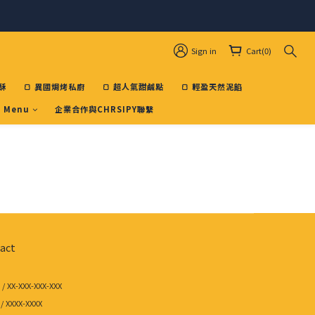
Sign in
Cart(0)
酥
🍞 異國焗烤私廚
🍞 超人氣甜鹹點
🍞 輕盈天然泥餡
 Menu
企業合作與CHRSIPY聯繫
act
/ XX-XXX-XXX-XXX
/ XXXX-XXXX