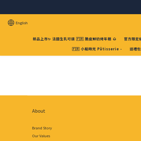
English
新品上市✨ 法國生乳可頌 🇫🇷 脆皮鮮奶烤年糕 🌰
官方限定組
🇫🇷 小點時光 Pâtisserie -
送禮包
About
Brand Story
Our Values