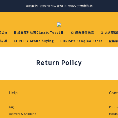
請跟我們一起旅行! 加入官方LINE領取50元優惠卷 🎁
請跟我們一起旅行! 加入官方LINE領取50元優惠卷 🎁
馬踏祥雲添瑞氣，金馬報喜送吉祥 🐎 滿 888 冷凍免運費
ＣＨＲＩＳＰＹ會員好禮｜集點換購物金+生日禮，獨家優惠不錯過！
合🔥
▌經典厚片吐司Classic Toast ▌
🍞 經典濃郁抹醬
🍞 大方厚奶
裝 🎁
CHRISPY Group buying
CHRISPY Banqiao Store
全菜單
請跟我們一起旅行! 加入官方LINE領取50元優惠卷 🎁
Return Policy
Help
Cont
FAQ
Phone 
Delivery & Shipping
Hours 