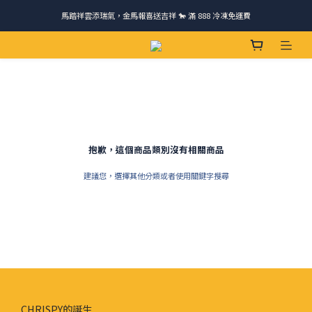
馬踏祥雲添瑞氣，金馬報喜送吉祥 🐎 滿 888 冷凍免運費
請跟我們一起旅行! 加入官方LINE領取50元優惠卷 🎁
ＣＨＲＩＳＰＹ會員好禮｜集點換購物金+生日禮，獨家優惠不錯過！
請跟我們一起旅行! 加入官方LINE領取50元優惠卷 🎁
抱歉，這個商品類別沒有相關商品
建議您，選擇其他分類或者使用關鍵字搜尋
CHRISPY的誕生