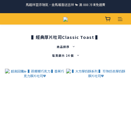
請跟我們一起旅行! 加入官方LINE領取50元優惠卷 🎁
ＣＨＲＩＳＰＹ會員好禮｜集點換購物金+生日禮，獨家優惠不錯過！
請跟我們一起旅行! 加入官方LINE領取50元優惠卷 🎁
▌經典厚片吐司Classic Toast ▌
商品排序
每頁顯示 24 個