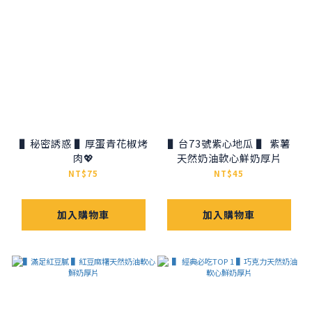
▌秘密誘惑 ▌厚蛋青花椒烤
▌台73號紫心地瓜 ▌ 紫薯
肉💖
天然奶油軟心鮮奶厚片
NT$75
NT$45
加入購物車
加入購物車